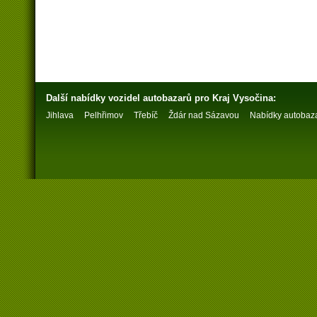
Další nabídky vozidel
autobazarů
pro Kraj Vysočina:
Jihlava
Pelhřimov
Třebíč
Ždár nad Sázavou
Nabídky
autobaz