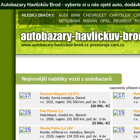
Autobazary Havlíckův Brod - vyberte si u nás ojeté auto, dodáv
HLEDEJ ZNAČKY:
AUDI
BMW
CHEVROLET
CHRYSLER
CI
MITSUBISHI
NISSAN
OPEL
PEUGEOT
RE
www.autobazary-havlickuv-brod.cz
provozuje
cars.cz
Nejnovější nabídky vozů z
autobazarů
naposledy přidané
v okrese Havlíckův Brod
Renault Megane 1,9 DCi
Rena
BOSE,96KW,NAVI,PĚKNÝ
Kombi, černá metalíza, Diesel
BOS
Kombi
r.v.: 2011, najeto: 191 500 km, poč.dv.: 5-dv.
r.v.:
116 000,- Kč
Fiat Punto 1,2
Hyun
Hatchback, modrá tm., Benzín
Hatc
r.v.: 2006, najeto: 191 600 km, poč.dv.: 3-dv.
r.v.:
23 000,- Kč
Škoda Fabia 1,4 16V
Škod
Kombi, stříbrná sv. metalíza, Benzín
Kombi
r.v.: 2026, najeto: 134 335 km, poč.dv.: 4-dv.
r.v.: