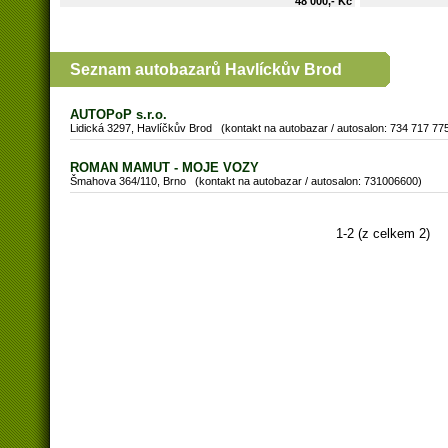
48 000,- Kč
Seznam autobazarů Havlíckův Brod
AUTOPoP s.r.o.
Lidická 3297, Havlíčkův Brod (kontakt na autobazar / autosalon: 734 717 77
ROMAN MAMUT - MOJE VOZY
Šmahova 364/110, Brno (kontakt na autobazar / autosalon: 731006600)
1-2 (z celkem 2)